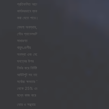
প্রতিফলিত আলো
কার্যকরভাবে ব্যবহার
করা যেতে পারে।
মেঘলা অবস্থায়,
সৌর প্যানেলগুলি
সাধারণত
বায়ুমণ্ডলীয়
অবস্থা এবং মেঘের
ঘনত্বের উপর
নির্ভর করে নির্দিষ্ট
আউটপুট সহ তাদের
সর্বোচ্চ ক্ষমতার 10
থেকে 25% এর
মধ্যে কাজ করে।
ভোর ও সন্ধ্যায়