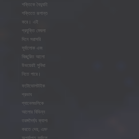
শক্তিকে বৈদ্যুতিক
শক্তিতে রূপান্তর
করে। এই
প্রযুক্তি মেঘলা
দিনে সরাসরি
সূর্যালোক এবং
বিচ্ছুরিত আলো
উভয়েরই সুবিধা
নিতে পারে।
ফটোভোলটাইক
প্রভাব
প্যানেলগুলিকে
আলোর বিভিন্ন
তরঙ্গদৈর্ঘ্য ক্যাপচার
করতে দেয়, এমনকি
অপর্যাপ্ত সূর্যালোক