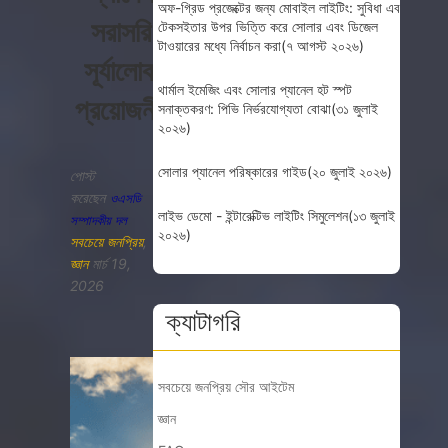
অফ-গ্রিড প্রজেক্টের জন্য মোবাইল লাইটিং: সুবিধা এবং
সরাসরি
টেকসইতার উপর ভিত্তি করে সোলার এবং ডিজেল
টাওয়ারের মধ্যে নির্বাচন করা
(৭ আগস্ট ২০২৬)
সূর্যালোক
থার্মাল ইমেজিং এবং সোলার প্যানেল হট স্পট
প্রয়োজনীয়তা
সনাক্তকরণ: পিভি নির্ভরযোগ্যতা বোঝা
(৩১ জুলাই
২০২৬)
সোলার প্যানেল পরিষ্কারের গাইড
(২০ জুলাই ২০২৬)
পোস্ট
করেছেন
ওএসডি
লাইভ ডেমো - ইন্টারেক্টিভ লাইটিং সিমুলেশন
(১৩ জুলাই
সম্পাদকীয় দল
২০২৬)
সবচেয়ে জনপ্রিয়
,
জ্ঞান
মার্চ 19,
2026
ক্যাটাগরি
সবচেয়ে জনপ্রিয় সৌর আইটেম
জ্ঞান