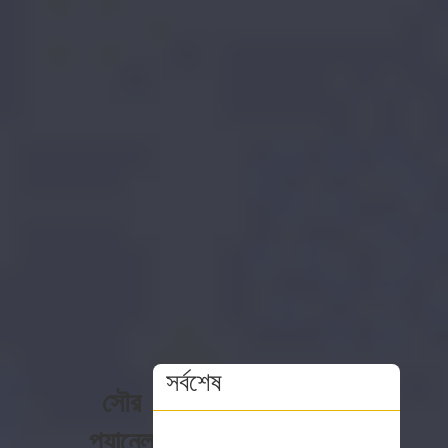
সর্বশেষ
সৌর
প্যানেল