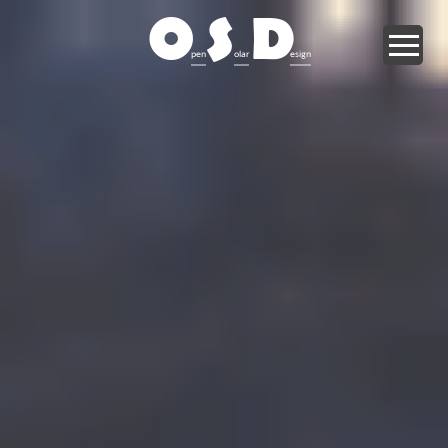
O
S
D
pen
olar
esign