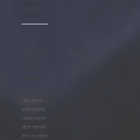
করতে
পারে?
ফটোভোলটাইক
প্রভাবের
মৌলিক
নীতিগুলি।
সৌর প্যানেল
ফটোভোলটাইক
কোষের মাধ্যমে
আলো ক্যাপচার
করে এবং আলোক