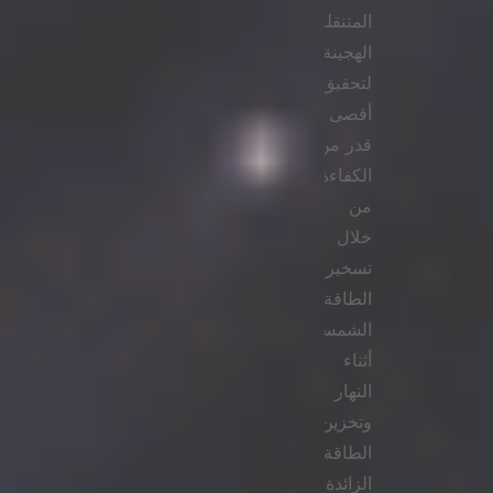
المتنقلة
الهجينة
لتحقيق
أقصى
قدر من
الكفاءة
من
خلال
تسخير
الطاقة
الشمسية
أثناء
النهار
وتخزين
الطاقة
الزائدة