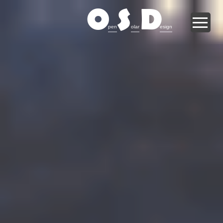
O
S
D
pen
olar
esign