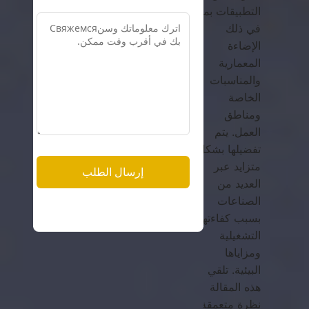
التطبيقات بما
في ذلك
الإضاءة
المعمارية
والمناسبات
الخاصة
ومناطق
العمل. يتم
تفضيلها بشكل
متزايد عبر
العديد من
الصناعات
بسبب كفاءتها
التشغيلية
ومزاياها
البيئية. تلقي
هذه المقالة
نظرة متعمقة