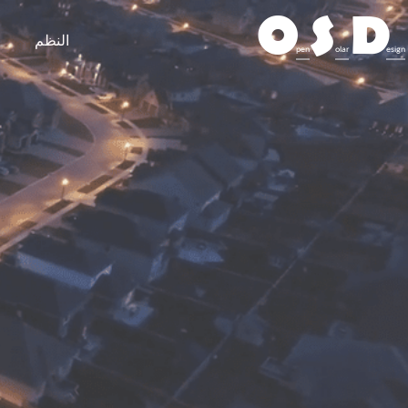
O
S
D
النظم
pen
olar
esign