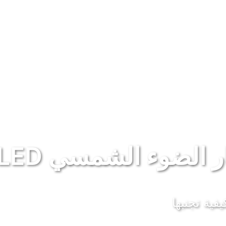
ر الضوء الشمسي LED
فية تجنبها